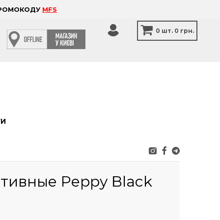
 ПРОМОКОДУ
MFS
0
шт.
0 грн.
ТИ
тивные Peppy Black