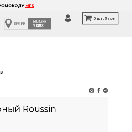
 ПРОМОКОДУ
MFS
0
шт.
0 грн.
ТИ
рный Roussin