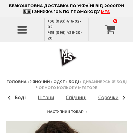
БЕЗКОШТОВНА ДОСТАВКА ПО УКРАЇНІ ВІД 2000ГРН
🇺🇦 І ЗНИЖКА 10% ПО ПРОМОКОДУ
MFS
+38 (093) 416-02-
0
02
+38 (096) 426-20-
20
ГОЛОВНА
›
ЖІНОЧИЙ
›
ОДЯГ
›
БОДІ
›
ДИЗАЙНЕРСЬКЕ БОДІ
ЧОРНОГО КОЛЬОРУ MFSTORE
и
Боді
Штани
Спідниці
Сорочки
НАСТУПНИЙ ТОВАР →