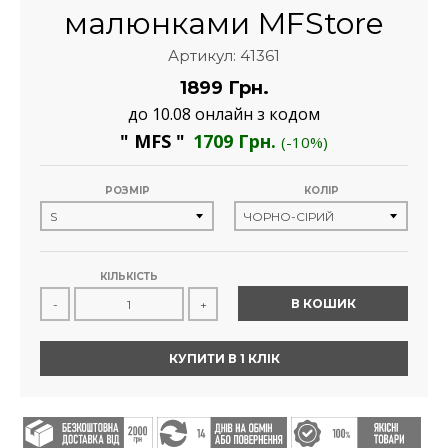
малюнками MFStore
Артикул: 41361
1899 Грн.
до 10.08 онлайн з кодом
" MFS "
1709 Грн.
(-10%)
РОЗМІР
КОЛІР
КІЛЬКІСТЬ
В КОШИК
-
+
КУПИТИ В 1 КЛІК