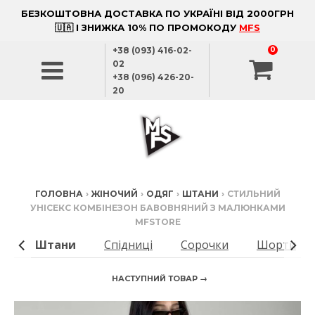
БЕЗКОШТОВНА ДОСТАВКА ПО УКРАЇНІ ВІД 2000ГРН
🇺🇦 І ЗНИЖКА 10% ПО ПРОМОКОДУ
MFS
+38 (093) 416-02-
0
02
+38 (096) 426-20-
20
ГОЛОВНА
›
ЖІНОЧИЙ
›
ОДЯГ
›
ШТАНИ
›
СТИЛЬНИЙ
УНІСЕКС КОМБІНЕЗОН БАВОВНЯНИЙ З МАЛЮНКАМИ
MFSTORE
ді
Штани
Спідниці
Сорочки
Шорти
НАСТУПНИЙ ТОВАР →