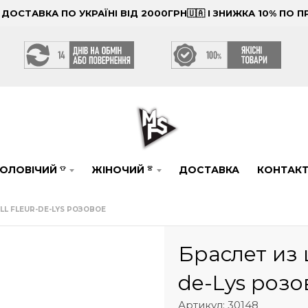
ОСТАВКА ПО УКРАЇНІ ВІД 2000ГРН🇺🇦 І ЗНИЖКА 10% ПО
ОЛОВІЧИЙ
ЖІНОЧИЙ
ДОСТАВКА
КОНТАК
👕
👚
LL FLEUR-DE-LYS РОЗОВОЕ
Браслет из 
de-Lys розо
Артикул: 30148