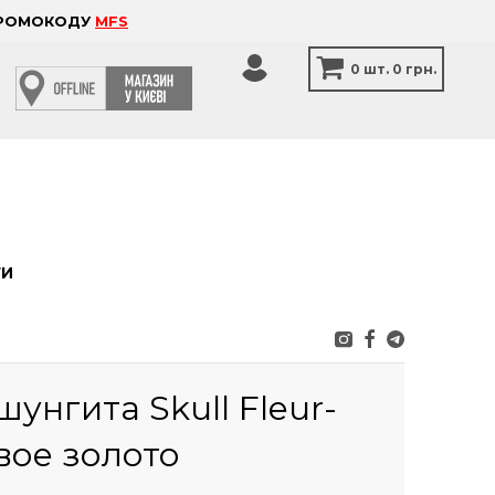
 ПРОМОКОДУ
MFS
0
шт.
0 грн.
ТИ
шунгита Skull Fleur-
вое золото