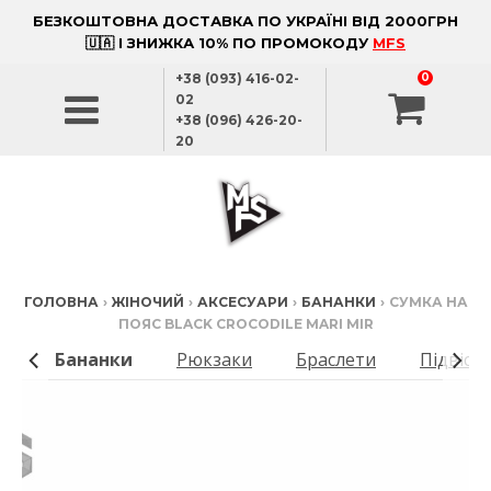
БЕЗКОШТОВНА ДОСТАВКА ПО УКРАЇНІ ВІД 2000ГРН
🇺🇦 І ЗНИЖКА 10% ПО ПРОМОКОДУ
MFS
+38 (093) 416-02-
0
02
+38 (096) 426-20-
20
ГОЛОВНА
›
ЖІНОЧИЙ
›
АКСЕСУАРИ
›
БАНАНКИ
›
СУМКА НА
ПОЯС BLACK CROCODILE MARI MIR
ки
Бананки
Рюкзаки
Браслети
Підвіск