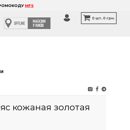
 ПРОМОКОДУ
MFS
0
шт.
0 грн.
ТИ
ояс кожаная золотая