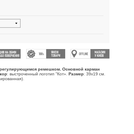
с регулирующимся ремешком. Основной карман
екор
: выстроченный логотип "Кот».
Размер
: 39х19 см.
рированная).