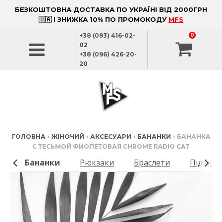
БЕЗКОШТОВНА ДОСТАВКА ПО УКРАЇНІ ВІД 2000ГРН
🇺🇦 І ЗНИЖКА 10% ПО ПРОМОКОДУ
MFS
+38 (093) 416-02-
0
02
+38 (096) 426-20-
20
ГОЛОВНА
›
ЖІНОЧИЙ
›
АКСЕСУАРИ
›
БАНАНКИ
›
БАНАНКА
С ТЕСЬМОЙ ФИОЛЕТОВАЯ CHROME RADIO CAT
ки
Бананки
Рюкзаки
Браслети
Підвіск