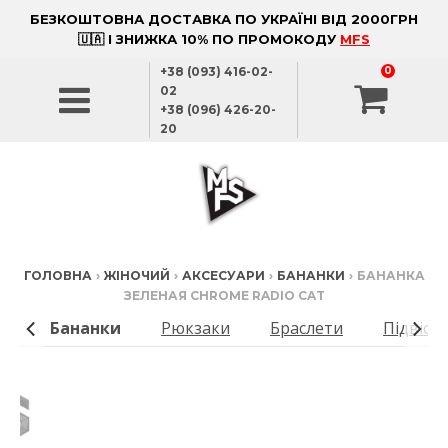
БЕЗКОШТОВНА ДОСТАВКА ПО УКРАЇНІ ВІД 2000ГРН
🇺🇦 І ЗНИЖКА 10% ПО ПРОМОКОДУ
MFS
+38 (093) 416-02-
0
02
+38 (096) 426-20-
20
ГОЛОВНА
›
ЖІНОЧИЙ
›
АКСЕСУАРИ
›
БАНАНКИ
›
БАНАНКА
ЗЕЛЕНАЯ CHROME RADIO CAT
ки
Бананки
Рюкзаки
Браслети
Підвіск