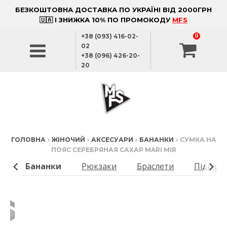
БЕЗКОШТОВНА ДОСТАВКА ПО УКРАЇНІ ВІД 2000ГРН
🇺🇦 І ЗНИЖКА 10% ПО ПРОМОКОДУ
MFS
+38 (093) 416-02-
0
02
+38 (096) 426-20-
20
ГОЛОВНА
›
ЖІНОЧИЙ
›
АКСЕСУАРИ
›
БАНАНКИ
›
СУМКА НА
ПОЯС СЕРЕБРЯНАЯ САХАР MARI MIR
ки
Бананки
Рюкзаки
Браслети
Підвіск