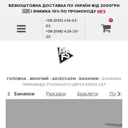
БЕЗКОШТОВНА ДОСТАВКА ПО УКРАЇНІ ВІД 2000ГРН
🇺🇦 І ЗНИЖКА 10% ПО ПРОМОКОДУ
MFS
+38 (093) 416-02-
0
02
+38 (096) 426-20-
20
ГОЛОВНА
›
ЖІНОЧИЙ
›
АКСЕСУАРИ
›
БАНАНКИ
›
БАНАНКА
ПИРАМИДА СТАЛЬНОГО ЦВЕТА RADIO CAT
ки
Бананки
Рюкзаки
Браслети
Підвіск