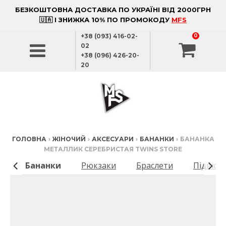
БЕЗКОШТОВНА ДОСТАВКА ПО УКРАЇНІ ВІД 2000ГРН
🇺🇦 І ЗНИЖКА 10% ПО ПРОМОКОДУ
MFS
+38 (093) 416-02-
0
02
+38 (096) 426-20-
20
ГОЛОВНА
›
ЖІНОЧИЙ
›
АКСЕСУАРИ
›
БАНАНКИ
›
БАНАНКА
МЕТАЛЛИК СЕРЕБРИСТАЯ TWINS STORE
ки
Бананки
Рюкзаки
Браслети
Підвіск