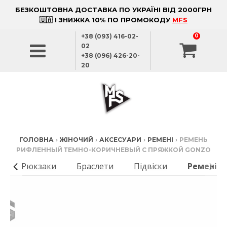
БЕЗКОШТОВНА ДОСТАВКА ПО УКРАЇНІ ВІД 2000ГРН
🇺🇦 І ЗНИЖКА 10% ПО ПРОМОКОДУ
MFS
+38 (093) 416-02-
0
02
+38 (096) 426-20-
20
ГОЛОВНА
›
ЖІНОЧИЙ
›
АКСЕСУАРИ
›
РЕМЕНІ
›
РЕМЕНЬ
РИФЛЕННЫЙ ТЕМНО-КОРИЧНЕВЫЙ С ПРЯЖКОЙ GONZO
и
Рюкзаки
Браслети
Підвіски
Ремені