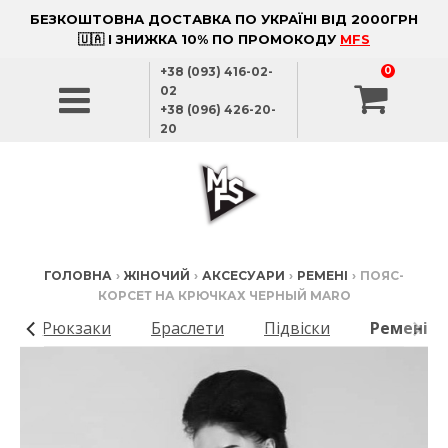
БЕЗКОШТОВНА ДОСТАВКА ПО УКРАЇНІ ВІД 2000ГРН
🇺🇦 І ЗНИЖКА 10% ПО ПРОМОКОДУ
MFS
+38 (093) 416-02-
0
02
+38 (096) 426-20-
20
ГОЛОВНА
›
ЖІНОЧИЙ
›
АКСЕСУАРИ
›
РЕМЕНІ
›
ПОЯС-
КОРСЕТ НА КРЮЧКАХ ЧЕРНЫЙ MARO
и
Рюкзаки
Браслети
Підвіски
Ремені