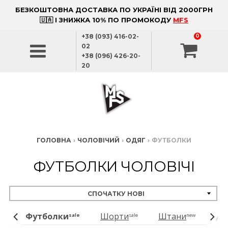
БЕЗКОШТОВНА ДОСТАВКА ПО УКРАЇНІ ВІД 2000ГРН
🇺🇦 І ЗНИЖКА 10% ПО ПРОМОКОДУ
MFS
+38 (093) 416-02-
0
02
+38 (096) 426-20-
20
ГОЛОВНА
›
ЧОЛОВІЧИЙ
›
ОДЯГ
›
ФУТБОЛКИ
ФУТБОЛКИ ЧОЛОВІЧІ
Футболки
Шорти
Штани
Дж
ale
sale
sale
new