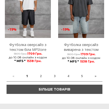
-19%
-19%
Футболка оверсайз з
Футболка оверсайз
текстом біла MFStore
виварена з текстом
1899 Грн.
1709 Грн.
темно-сіра MFStore
1899 Грн.
1709 Грн.
до 10.08 онлайн з кодом
до 10.08 онлайн з кодом
" MFS "
1538 Грн.
" MFS "
1538 Грн.
«
1
2
3
4
5
»
БІЛЬШЕ ТОВАРІВ