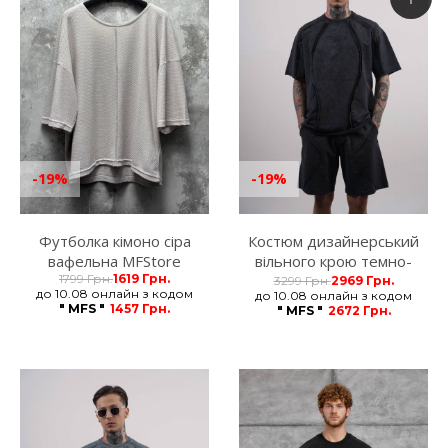
-19%
-19%
Футболка кімоно сіра
Костюм дизайнерський
вафельна MFStore
вільного крою темно-
1799 Грн.
1619 Грн.
сірий MFStore
3299 Грн.
2969 Грн.
до 10.08 онлайн з кодом
до 10.08 онлайн з кодом
" MFS "
1457 Грн.
" MFS "
2672 Грн.