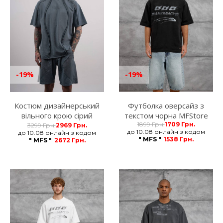
-19%
-19%
Костюм дизайнерський
Футболка оверсайз з
вільного крою сірий
текстом чорна MFStore
MFStore
1899 Грн.
1709 Грн.
3299 Грн.
2969 Грн.
до 10.08 онлайн з кодом
до 10.08 онлайн з кодом
" MFS "
1538 Грн.
" MFS "
2672 Грн.