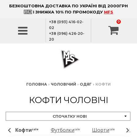
БЕЗКОШТОВНА ДОСТАВКА ПО УКРАЇНІ ВІД 2000ГРН
🇺🇦 І ЗНИЖКА 10% ПО ПРОМОКОДУ
MFS
+38 (093) 416-02-
0
02
+38 (096) 426-20-
20
ГОЛОВНА
›
ЧОЛОВІЧИЙ
›
ОДЯГ
›
КОФТИ
КОФТИ ЧОЛОВІЧІ
Кофти
Футболки
Шорти
Шта
ale
sale
sale
sale