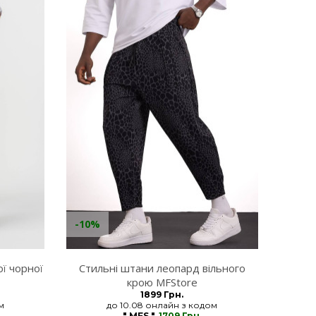
-10%
ої чорної
Стильні штани леопард вільного
крою MFStore
1899 Грн.
м
до 10.08 онлайн з кодом
" MFS "
1709 Грн.