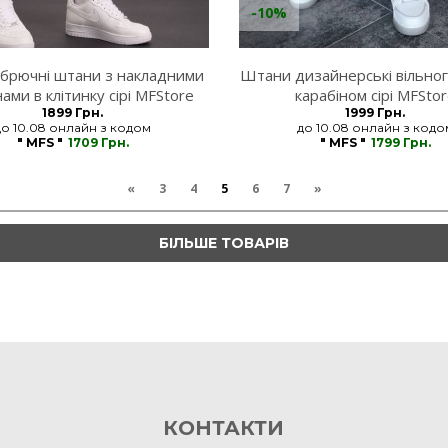
-10%
 брючні штани з накладними
Штани дизайнерські вільног
ами в клітинку сірі MFStore
карабіном сірі MFSto
1899 Грн.
1999 Грн.
до 10.08 онлайн з кодом
до 10.08 онлайн з кодо
" MFS "
1709 Грн.
" MFS "
1799 Грн.
«
3
4
5
6
7
»
БІЛЬШЕ ТОВАРІВ
КОНТАКТИ