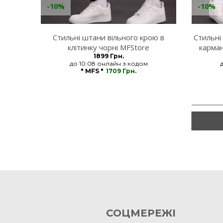
-10%
-10%
Стильні штани вільного крою в
Стильні
клітинку чорні MFStore
карман
1899 Грн.
до 10.08 онлайн з кодом
" MFS "
1709 Грн.
СОЦМЕРЕЖІ