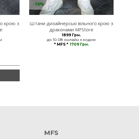
-10%
о крою з
Штани дизайнерські вільного крою з
re
драконами MFStore
1899 Грн.
м
до 10.08 онлайн з кодом
" MFS "
1709 Грн.
MFS