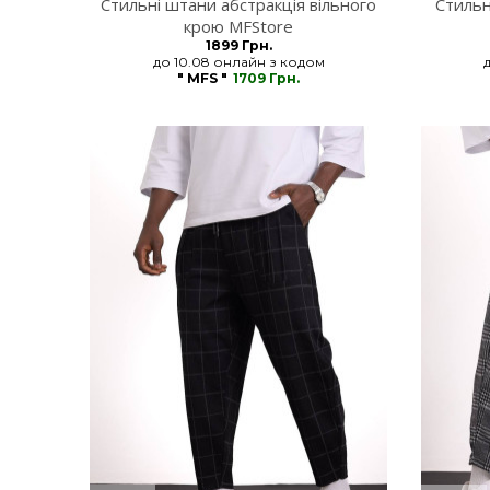
Стильні штани абстракція вільного
Стильн
крою MFStore
1899 Грн.
до 10.08 онлайн з кодом
" MFS "
1709 Грн.