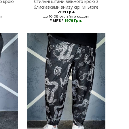
го крою
Стильні штани вільного крою з
блискавками знизу сірі MFStore
2199 Грн.
м
до 10.08 онлайн з кодом
" MFS "
1979 Грн.