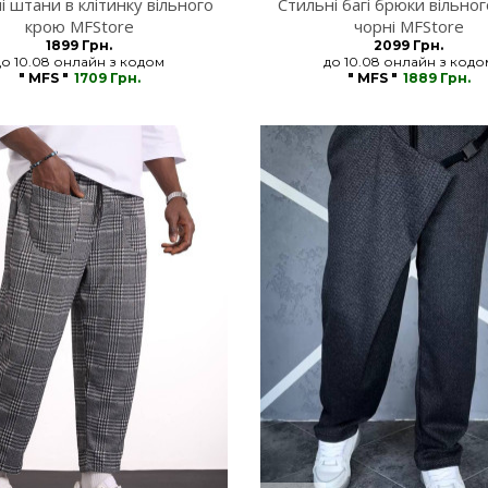
і штани в клітинку вільного
Стильні багі брюки вільно
крою MFStore
чорні MFStore
1899 Грн.
2099 Грн.
до 10.08 онлайн з кодом
до 10.08 онлайн з кодо
" MFS "
1709 Грн.
" MFS "
1889 Грн.