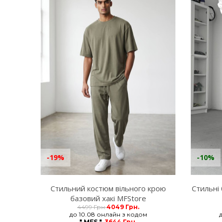
-19%
-10%
Стильний костюм вільного крою
Стильні 
базовий хакі MFStore
4499 Грн.
4049 Грн.
до 10.08 онлайн з кодом
" MFS "
3644 Грн.