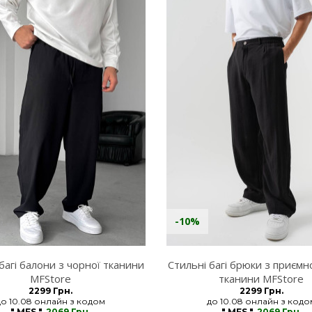
-10%
багі балони з чорної тканини
Стильні багі брюки з приємн
MFStore
тканини MFStore
2299 Грн.
2299 Грн.
до 10.08 онлайн з кодом
до 10.08 онлайн з кодо
" MFS "
2069 Грн.
" MFS "
2069 Грн.